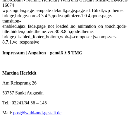
16674
wp-singular,page-template-default,page,page-id-16674,wp-theme-
bridge,bridge-core-3.3.4.5,qode-optimizer-1.0.4,qode-page-
transition-
enabled,ajax_fade,page_not_loaded,,no_animation_on_touch,qode-
title-hidden,qode-theme-ver-30.8.8.5,qode-theme-
bridge,disabled_footer_bottom,wpb-js-composer js-comp-ver-
8.7.1,vc_responsive
Impressum | Angaben gemäß § 5 TMG
Martina Herfeldt
Am Rehsprung 26
53757 Sankt Augustin
Tel.: 02241/84 56 – 145
Mail:
post@wald-und-gestalt.de