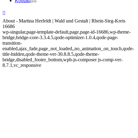
Kontakt
About - Martina Herfeldt | Wald und Gestalt | Rhein-Sieg-Kreis
16686
wp-singular,page-template-default,page,page-id-16686,wp-theme-
bridge,bridge-core-3.3.4.5,qode-optimizer-1.0.4,qode-page-
transition-
enabled,ajax_fade,page_not_loaded,,no_animation_on_touch,qode-
title-hidden,qode-theme-ver-30.8.8.5,qode-theme-
bridge,disabled_footer_bottom,wpb-js-composer js-comp-ver-
8.7.1,vc_responsive